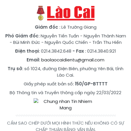
Giám đốc
: Lê Trường Giang
Phó Giám đốc
:
Nguyễn Tiến Tuấn
-
Nguyễn Thành Nam
-
Bùi Minh Đức
-
Nguyễn Quốc Chiến
-
Trần Thu Hiền
Điện thoại
: 0214.3842.648
- Fax
: 0214.3840.921
Email
:
baolaocaidientu@gmail.com
Trụ sở
: số 1024, đường Điện Biên, phường Yên Bái, tỉnh
Lào Cai.
Giấy phép xuất bản số:
150/GP-BTTTT
Bộ Thông tin và Truyền thông cấp ngày 22/03/2022
CẤM SAO CHÉP DƯỚI MỌI HÌNH THỨC NẾU KHÔNG CÓ SỰ
CHẤP THUẬN BẰNG VĂN BẢN.