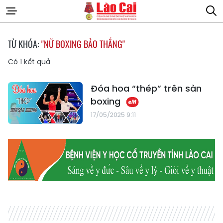
TỪ KHÓA:
"NỮ BOXING BẢO THẮNG"
Có
1
kết quả
Đóa hoa “thép” trên sàn
boxing
17/05/2025 9:11