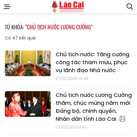
TỪ KHÓA:
"CHỦ TỊCH NƯỚC LƯƠNG CƯỜNG"
Có
47
kết quả
Chủ tịch nước: Tăng cường
công tác tham mưu, phục
vụ lãnh đạo Nhà nước
27/02/2026 14:45
Chủ tịch nước Lương Cường
thăm, chúc mừng năm mới
Đảng bộ, chính quyền,
Nhân dân tỉnh Lào Cai
23/02/2026 8:42