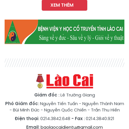
XEM THÊM
Giám đốc
: Lê Trường Giang
Phó Giám đốc
:
Nguyễn Tiến Tuấn
-
Nguyễn Thành Nam
-
Bùi Minh Đức
-
Nguyễn Quốc Chiến
-
Trần Thu Hiền
Điện thoại
: 0214.3842.648
- Fax
: 0214.3840.921
Email
:
baolaocaidientu@gmail.com