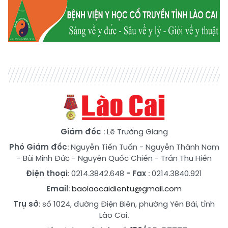
Giám đốc
: Lê Trường Giang
Phó Giám đốc
:
Nguyễn Tiến Tuấn
-
Nguyễn Thành Nam
-
Bùi Minh Đức
-
Nguyễn Quốc Chiến
-
Trần Thu Hiền
Điện thoại
: 0214.3842.648
- Fax
: 0214.3840.921
Email
:
baolaocaidientu@gmail.com
Trụ sở
: số 1024, đường Điện Biên, phường Yên Bái, tỉnh
Lào Cai.