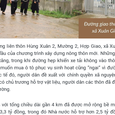
ng liên thôn Hùng Xuân 2, Mường 2, Hợp Giao, xã X
 đầu của chương trình xây dựng nông thôn mới. Những
tăng, trong khi đường hẹp khiến xe tải không vào th
n muốn mua ô tô phục vụ sinh hoạt cũng “ngại” vì đư
ực tế đó, người dân đề xuất với chính quyền xã ngu
ó chủ trương hỗ trợ vật liệu, người dân các thôn đã đ
ường.
n với tổng chiều dài gần 4 km đã được mở rộng bề m
3,3 tỷ đồng, trong đó Nhà nước hỗ trợ hơn 2,5 tỷ đ