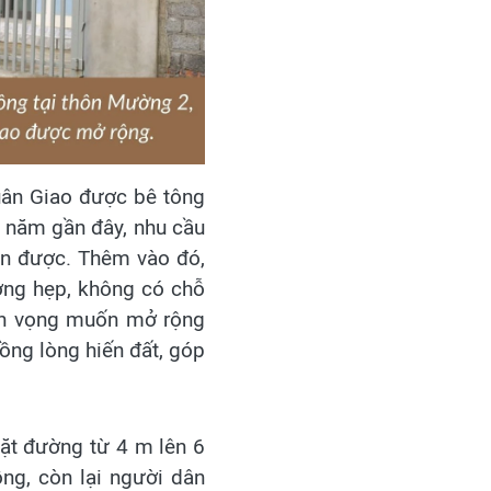
uân Giao được bê tông
 năm gần đây, nhu cầu
ôn được. Thêm vào đó,
ờng hẹp, không có chỗ
yện vọng muốn mở rộng
ồng lòng hiến đất, góp
ặt đường từ 4 m lên 6
ồng, còn lại người dân