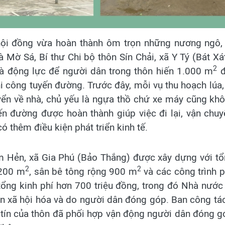
nội đồng vừa hoàn thành ôm trọn những nương ngô,
 Mờ Sá, Bí thư Chi bộ thôn Sín Chải, xã Y Tý (Bát Xát
2
 động lực để người dân trong thôn hiến 1.000 m
đ
i công tuyến đường. Trước đây, mỗi vụ thu hoạch lúa, 
uyển về nhà, chủ yếu là ngựa thồ chứ xe máy cũng kh
yến đường được hoàn thành giúp việc đi lại, vận chuy
ó thêm điều kiện phát triển kinh tế.
 Hẻn, xã Gia Phú (Bảo Thắng) được xây dựng với tổ
2
2
 200 m
, sân bê tông rộng 900 m
và các công trình p
tổng kinh phí hơn 700 triệu đồng, trong đó Nhà nước 
uồn xã hội hóa và do người dân đóng góp. Ban công tác
tín của thôn đã phối hợp vận động người dân đóng g