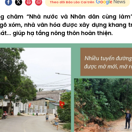
Theo dõi Báo Lào Cai trên
g châm “Nhà nước và Nhân dân cùng làm”,
ngõ xóm, nhà văn hóa được xây dựng khang t
t... giúp hạ tầng nông thôn hoàn thiện.