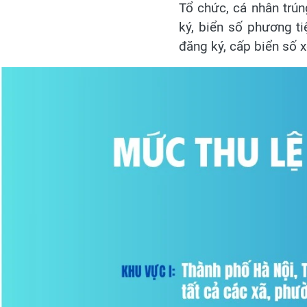
Tổ chức, cá nhân trú
ký, biển số phương t
đăng ký, cấp biển số x