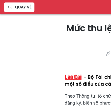
QUAY VỀ
Mức thu l
Bộ Tài c
một số điều của các
Theo Thông tư, tổ chức
đăng ký, biển số phươ