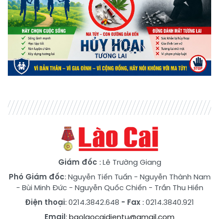
Giám đốc
: Lê Trường Giang
Phó Giám đốc
:
Nguyễn Tiến Tuấn
-
Nguyễn Thành Nam
-
Bùi Minh Đức
-
Nguyễn Quốc Chiến
-
Trần Thu Hiền
Điện thoại
: 0214.3842.648
- Fax
: 0214.3840.921
Email
:
baolaocaidientu@gmail.com