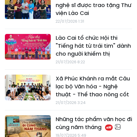
nghệ sĩ được trao tặng Thư
viện Lào Cai
22/07/2026 1:31
Lào Cai tổ chức Hội thi
"Tiếng hát từ trái tim" dành
cho người khiếm thị
21/07/2026 8:22
Xã Phúc Khánh ra mắt Câu
lạc bộ Văn hóa - Nghệ
thuật - Thể thao nòng cốt
21/07/2026 3:24
​Những tác phẩm văn học đi
cùng năm tháng
19/07/2026 5:49