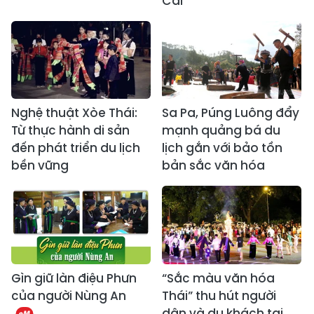
Cai
Nghệ thuật Xòe Thái:
Sa Pa, Púng Luông đẩy
Từ thực hành di sản
mạnh quảng bá du
đến phát triển du lịch
lịch gắn với bảo tồn
bền vững
bản sắc văn hóa
Gìn giữ làn điệu Phưn
“Sắc màu văn hóa
của người Nùng An
Thái” thu hút người
dân và du khách tại