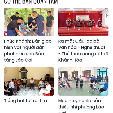
CÓ THỂ BẠN QUAN TÂM
Phúc Khánh: Bàn giao
Ra mắt Câu lạc bộ
hiện vật người dân
Văn hóa - Nghệ thuật
phát hiện cho Bảo
- Thể thao nòng cốt xã
tàng Lào Cai
Khánh Hòa
Tiếng hát từ trái tim
Mùa hè ý nghĩa của
thiếu nhi phường Lào