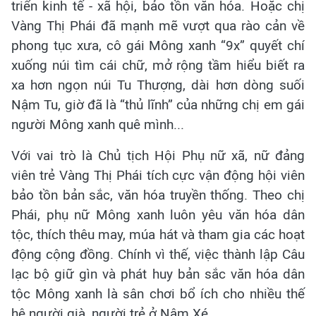
triển kinh tế - xã hội, bảo tồn văn hóa. Hoặc chị
Vàng Thị Phái đã mạnh mẽ vượt qua rào cản về
phong tục xưa, cô gái Mông xanh “9x” quyết chí
xuống núi tìm cái chữ, mở rộng tầm hiểu biết ra
xa hơn ngọn núi Tu Thượng, dài hơn dòng suối
Nậm Tu, giờ đã là “thủ lĩnh” của những chị em gái
người Mông xanh quê mình...
Với vai trò là Chủ tịch Hội Phụ nữ xã, nữ đảng
viên trẻ Vàng Thị Phái tích cực vận động hội viên
bảo tồn bản sắc, văn hóa truyền thống. Theo chị
Phái, phụ nữ Mông xanh luôn yêu văn hóa dân
tộc, thích thêu may, múa hát và tham gia các hoạt
động cộng đồng. Chính vì thế, việc thành lập Câu
lạc bộ giữ gìn và phát huy bản sắc văn hóa dân
tộc Mông xanh là sân chơi bổ ích cho nhiều thế
hệ người già, người trẻ ở Nậm Xé...