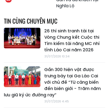
Nghĩa Lộ
TIN CÙNG CHUYÊN MỤC
26 thí sinh tranh tài tại
Vòng Chung kết Cuộc thi
Tìm kiếm tài năng MC nhí
tỉnh Lào Cai năm 2026
31/07/2026 10:34
Gần 300 hiện vật được
trưng bày tại Ga Lào Cai
với chủ đề “Từ cảng biển
đến biên giới - Trăm năm
lưu giữ ký ức đường ray”
31/07/2026 4:45