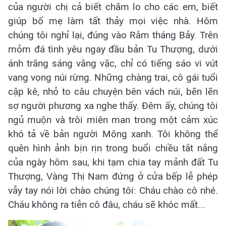
của người chị cả biết chăm lo cho các em, biết
giúp bố mẹ làm tất thảy mọi việc nhà. Hôm
chúng tôi nghỉ lại, đúng vào Rằm tháng Bảy. Trên
mỏm đá tình yêu ngay đầu bản Tu Thượng, dưới
ánh trăng sáng vằng vặc, chỉ có tiếng sáo vi vút
vang vọng núi rừng. Những chàng trai, cô gái tuổi
cập kê, nhỏ to câu chuyện bên vách núi, bẽn lẽn
sợ người phương xa nghe thấy. Đêm ấy, chúng tôi
ngủ muộn và trôi miên man trong một cảm xúc
khó tả về bản người Mông xanh. Tôi không thể
quên hình ảnh bịn rịn trong buổi chiều tắt nắng
của ngày hôm sau, khi tạm chia tay mảnh đất Tu
Thượng, Vàng Thị Nam đứng ở cửa bếp lễ phép
vẫy tay nói lời chào chúng tôi: Cháu chào cô nhé.
Cháu không ra tiễn cô đâu, cháu sẽ khóc mất...