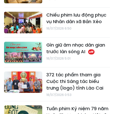
Chiếu phim lưu động phục
vụ Nhân dân xã Bản Xèo
18/07/2026 6:50
Gìn giữ âm nhạc dân gian
trước làn sóng AI
18/07/2026 5:01
372 tác phẩm tham gia
Cuộc thi Sáng tác biểu
trưng (logo) tỉnh Lào Cai
18/07/2026 0:53
Tuần phim Kỷ niệm 79 năm