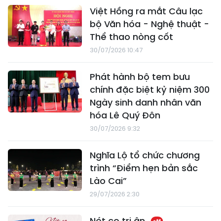
Việt Hồng ra mắt Câu lạc
bộ Văn hóa - Nghệ thuật -
Thể thao nòng cốt
30/07/2026 10:47
Phát hành bộ tem bưu
chính đặc biệt kỷ niệm 300
Ngày sinh danh nhân văn
hóa Lê Quý Đôn
30/07/2026 9:32
Nghĩa Lộ tổ chức chương
trình “Điểm hẹn bản sắc
Lào Cai”
29/07/2026 2:30
Nét cọ tri ân