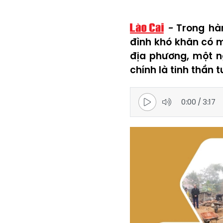
Trong hà
đình khó khăn có 
địa phương, một n
chính là tinh thần 
0:00
/
3:17