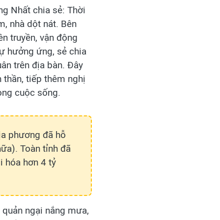
ng Nhất chia sẻ: Thời
m, nhà dột nát. Bên
ên truyền, vận động
ự hưởng ứng, sẻ chia
ân trên địa bàn. Đây
 thần, tiếp thêm nghị
ong cuộc sống.
địa phương đã hỗ
ữa). Toàn tỉnh đã
i hóa hơn 4 tỷ
 quản ngại nắng mưa,