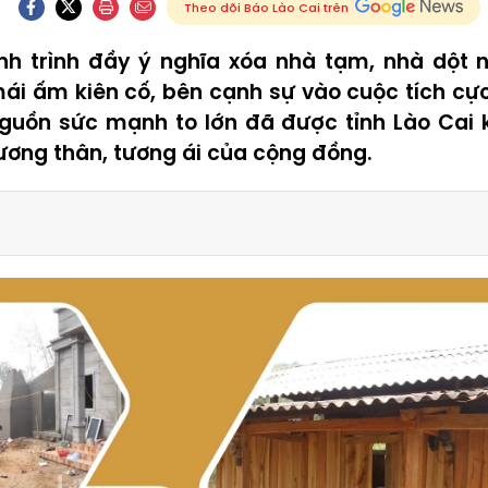
Theo dõi Báo Lào Cai trên
nh trình đầy ý nghĩa xóa nhà tạm, nhà dột n
mái ấm kiên cố, bên cạnh sự vào cuộc tích cự
guồn sức mạnh to lớn đã được tỉnh Lào Cai k
tương thân, tương ái của cộng đồng.