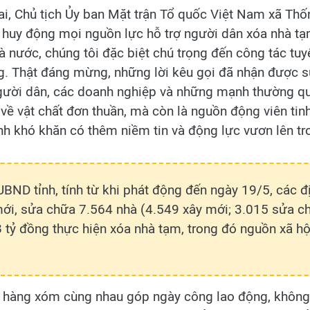
i, Chủ tịch Ủy ban Mặt trận Tổ quốc Việt Nam xã Thố
ã huy động mọi nguồn lực hỗ trợ người dân xóa nhà tạ
à nước, chúng tôi đặc biệt chú trọng đến công tác tuy
g. Thật đáng mừng, những lời kêu gọi đã nhận được s
người dân, các doanh nghiệp và những mạnh thường qu
 về vật chất đơn thuần, mà còn là nguồn động viên tinh
h khó khăn có thêm niềm tin và động lực vươn lên tr
BND tỉnh, tính từ khi phát động đến ngày 19/5, các 
mới, sửa chữa 7.564 nhà (4.549 xây mới; 3.015 sửa ch
tỷ đồng thực hiện xóa nhà tạm, trong đó nguồn xã hộ
 hàng xóm cùng nhau góp ngày công lao động, không