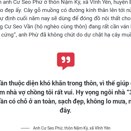
h anh Cư Seo Phừ ở thôn Nặm Kỳ, xã Vĩnh Yên, huyện
ao đẹp ấy. Cây gỗ muồng có đường kính thân lên tới 
ự định cuối năm nay sẽ dùng để đóng đồ nội thất cho
 ông Cư Seo Vần (hộ nghèo cùng thôn) đang rất cần ván
3 cứng”, anh Phừ đã không chút do dự chặt hạ cây muồ
ần thuộc diện khó khăn trong thôn, vì thế giú
m nhà vợ chồng tôi rất vui. Hy vọng ngôi nhà “
Vần có chỗ ở an toàn, sạch đẹp, không lo mưa, 
đây.
Anh Cư Seo Phừ, thôn Nặm Kỳ, xã Vĩnh Yên