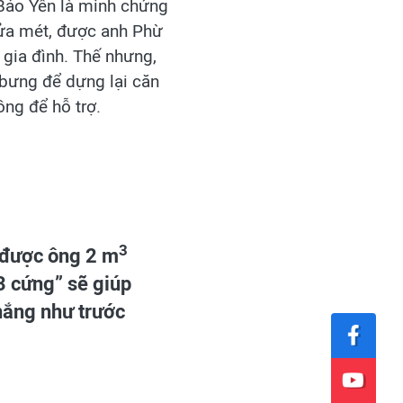
 Bảo Yên là minh chứng
nửa mét, được anh Phừ
 gia đình. Thế nhưng,
 bưng để dựng lại căn
ng để hỗ trợ.
3
p được ông 2 m
3 cứng” sẽ giúp
nắng như trước