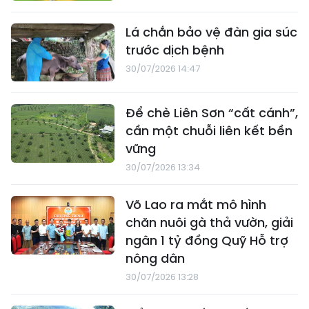
Lá chắn bảo vệ đàn gia súc
trước dịch bệnh
30/07/2026 14:47
Để chè Liên Sơn “cất cánh”,
cần một chuỗi liên kết bền
vững
30/07/2026 13:34
Võ Lao ra mắt mô hình
chăn nuôi gà thả vườn, giải
ngân 1 tỷ đồng Quỹ Hỗ trợ
nông dân
30/07/2026 13:28