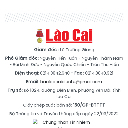
Giám đốc
: Lê Trường Giang
Phó Giám đốc
:
Nguyễn Tiến Tuấn
-
Nguyễn Thành Nam
-
Bùi Minh Đức
-
Nguyễn Quốc Chiến
-
Trần Thu Hiền
Điện thoại
: 0214.3842.648
- Fax
: 0214.3840.921
Email
:
baolaocaidientu@gmail.com
Trụ sở
: số 1024, đường Điện Biên, phường Yên Bái, tỉnh
Lào Cai.
Giấy phép xuất bản số:
150/GP-BTTTT
Bộ Thông tin và Truyền thông cấp ngày 22/03/2022