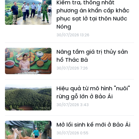
Kiểm tra, thống nhất
phương án khẩn cấp khắc
phục sạt lở tại thôn Nước
Nóng
30/07/2026 13:26
Nâng tầm giá trị thủy sản
hồ Thác Bà
30/07/2026 7:26
Hiệu quả từ mô hình "nuôi"
rừng gỗ lớn ở Bảo Ái
30/07/2026 3:43
Mở lối sinh kế mới ở Bảo Ái
30/07/2026 0:55