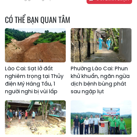
CÓ THỂ BẠN QUAN TÂM
Lào Cai: Sạt lở đất
Phường Lào Cai: Phun
nghiêm trọng tại Thủy
khử khuẩn, ngăn ngừa
điện Mý Háng Tầu, 1
dịch bệnh bùng phát
người nghi bị vùi lấp
sau ngập lụt