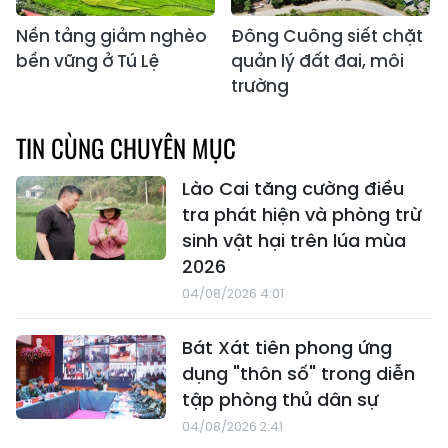
Nền tảng giảm nghèo
Đông Cuông siết chặt
bền vững ở Tú Lệ
quản lý đất đai, môi
trường
TIN CÙNG CHUYÊN MỤC
Lào Cai tăng cường điều
tra phát hiện và phòng trừ
sinh vật hại trên lúa mùa
2026
04/08/2026 4:01
Bát Xát tiên phong ứng
dụng "thôn số" trong diễn
tập phòng thủ dân sự
04/08/2026 2:41