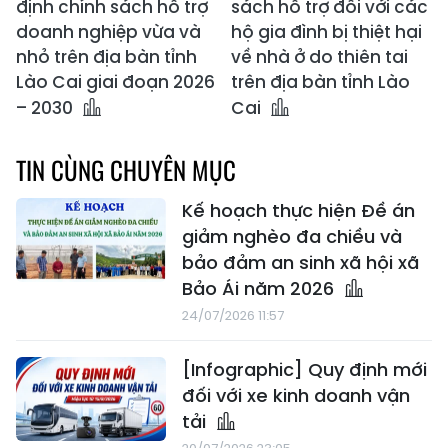
định chính sách hỗ trợ
sách hỗ trợ đối với các
doanh nghiệp vừa và
hộ gia đình bị thiệt hại
nhỏ trên địa bàn tỉnh
về nhà ở do thiên tai
Lào Cai giai đoạn 2026
trên địa bàn tỉnh Lào
– 2030
Cai
TIN CÙNG CHUYÊN MỤC
Kế hoạch thực hiện Đề án
giảm nghèo đa chiều và
bảo đảm an sinh xã hội xã
Bảo Ái năm 2026
24/07/2026 11:57
[Infographic] Quy định mới
đối với xe kinh doanh vận
tải