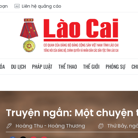
soạn
Liên hệ quảng cáo
HÓA
DU LỊCH
PHÁP LUẬT
THỂ THAO
THẾ GIỚI
PHÓNG SỰ
CH
Truyện ngắn: Một chuyện 
Hoàng Thu - Hoàng Thương
Thứ Bảy, ng