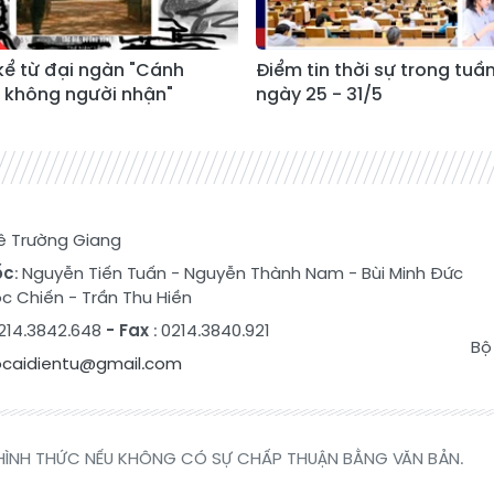
kể từ đại ngàn "Cánh
Điểm tin thời sự trong tuần
không người nhận"
ngày 25 - 31/5
Lê Trường Giang
ốc
:
Nguyễn Tiến Tuấn
-
Nguyễn Thành Nam
-
Bùi Minh Đức
c Chiến
-
Trần Thu Hiền
0214.3842.648
- Fax
: 0214.3840.921
Bộ
ocaidientu@gmail.com
HÌNH THỨC NẾU KHÔNG CÓ SỰ CHẤP THUẬN BẰNG VĂN BẢN.