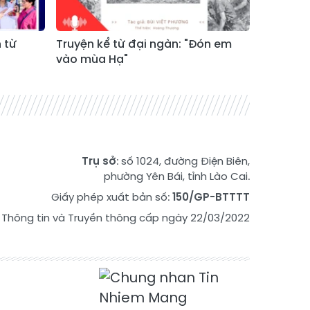
 từ
Truyện kể từ đại ngàn: "Đón em
vào mùa Hạ"
Trụ sở
: số 1024, đường Điện Biên,
phường Yên Bái, tỉnh Lào Cai.
Giấy phép xuất bản số:
150/GP-BTTTT
 Thông tin và Truyền thông cấp ngày 22/03/2022