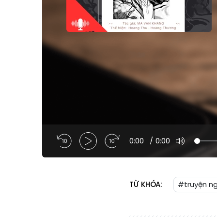
0:00
/
0:00
TỪ KHÓA:
#truyện n