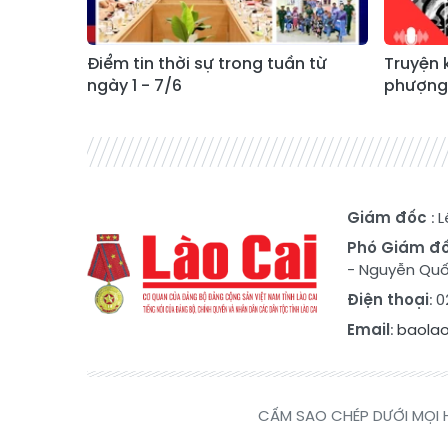
Điểm tin thời sự trong tuần từ
Truyện 
ngày 1 - 7/6
phượng 
Giám đốc
: 
Phó Giám đ
-
Nguyễn Quố
Điện thoại
: 
Email
:
baola
CẤM SAO CHÉP DƯỚI MỌI 