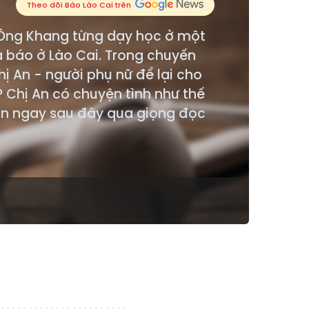
Theo dõi Báo Lào Cai trên
 Ông Khang từng dạy học ở một
 báo ở Lào Cai. Trong chuyến
 An - người phụ nữ để lại cho
 Chị An có chuyện tình như thế
gắn ngay sau đây qua giọng đọc