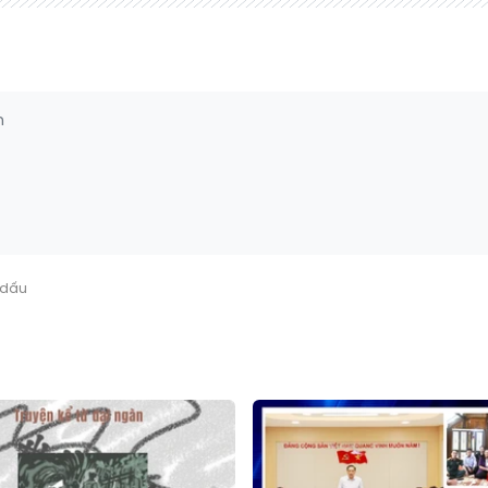
ó dấu