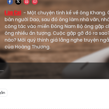
Một chuyện tình kể về ông Khang.
bản người Dao, sau đó ông làm nhà văn, nhà
công tác vào miền Đông Nam Bộ ông gặp chị
ông nhiều ấn tượng. Cuộc gặp gỡ đó ra sao?
nào? Mời quý thính giả lắng nghe truyện n
của Hoàng Thương.
gắn