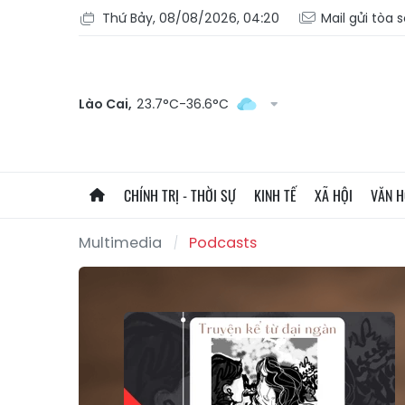
Thứ Bảy, 08/08/2026, 04:20
Mail gửi tòa 
Lào Cai,
23.7°C-36.6°C
CHÍNH TRỊ - THỜI SỰ
KINH TẾ
XÃ HỘI
VĂN 
Multimedia
Podcasts