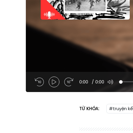
0:00
/
0:00
TỪ KHÓA:
#truyện kể