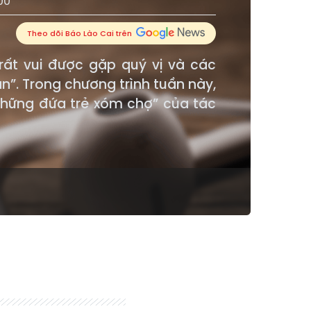
00
Theo dõi Báo Lào Cai trên
 rất vui được gặp quý vị và các
n”. Trong chương trình tuần này,
“Những đứa trẻ xóm chợ” của tác