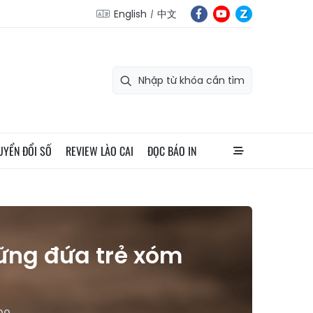
English
中文
UYỂN ĐỔI SỐ
REVIEW LÀO CAI
ĐỌC BÁO IN
hững đứa trẻ xóm