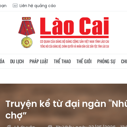
soạn
Liên hệ quảng cáo
HÓA
DU LỊCH
PHÁP LUẬT
THỂ THAO
THẾ GIỚI
PHÓNG SỰ
CH
Truyện kể từ đại ngàn "N
chợ”