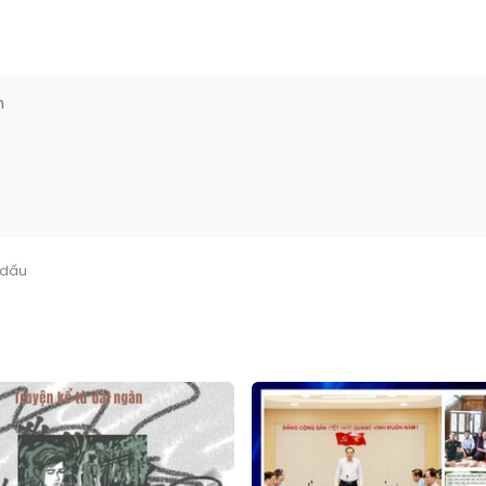
ó dấu