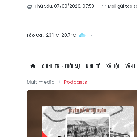
Thứ Sáu, 07/08/2026, 07:53
Mail gửi tòa 
Lào Cai,
23.1°C-28.7°C
CHÍNH TRỊ - THỜI SỰ
KINH TẾ
XÃ HỘI
VĂN 
Multimedia
Podcasts