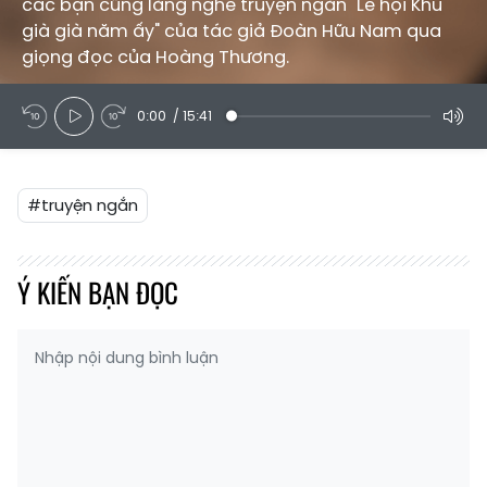
các bạn cũng lắng nghe truyện ngắn "Lễ hội Khu
già già năm ấy" của tác giả Đoàn Hữu Nam qua
giọng đọc của Hoàng Thương.
0:00
/
15:41
#truyện ngắn
Ý KIẾN BẠN ĐỌC