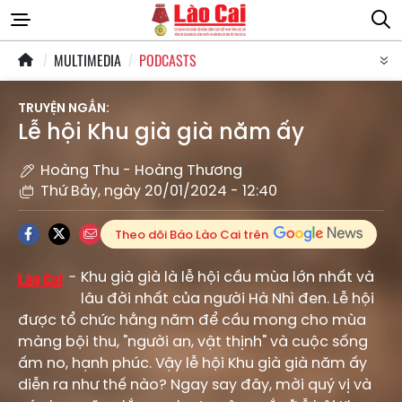
MULTIMEDIA
PODCASTS
TRUYỆN NGẮN:
Lễ hội Khu già già năm ấy
Hoàng Thu - Hoàng Thương
Thứ Bảy, ngày 20/01/2024 - 12:40
Theo dõi Báo Lào Cai trên
Khu già già là lễ hội cầu mùa lớn nhất và
lâu đời nhất của người Hà Nhì đen. Lễ hội
được tổ chức hằng năm để cầu mong cho mùa
màng bội thu, "người an, vật thịnh" và cuộc sống
ấm no, hạnh phúc. Vậy lễ hội Khu già già năm ấy
diễn ra như thế nào? Ngay say đây, mời quý vị và