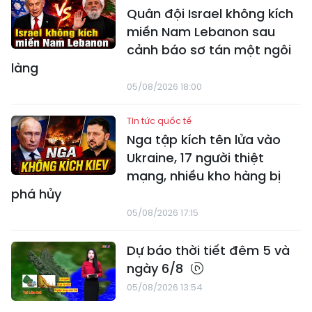
Quân đội Israel không kích
miền Nam Lebanon sau
cảnh báo sơ tán một ngôi
làng
05/08/2026 18:00
Tin tức quốc tế
Nga tập kích tên lửa vào
Ukraine, 17 người thiệt
mạng, nhiều kho hàng bị
phá hủy
05/08/2026 17:15
Dự báo thời tiết đêm 5 và
ngày 6/8
05/08/2026 13:54