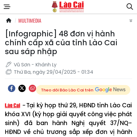
MULTIMEDIA
[Infographic] 48 đơn vị hành
chính cấp xã của tỉnh Lào Cai
sau sáp nhập
Vũ Sơn - Khánh Ly
Thứ Ba, ngày 29/04/2025 - 01:34
Theo dõi Báo Lào Cai trên
Tại kỳ họp thứ 29, HĐND tỉnh Lào Cai
khóa XVI (kỳ họp giải quyết công việc phát
sinh) đã ban hành Nghị quyết 37/NQ-
HĐND về chủ trương sắp xếp đơn vị hành