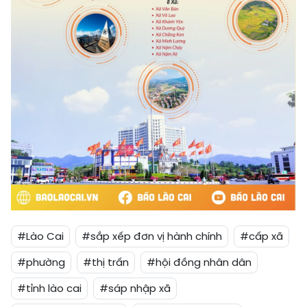
#Lào Cai
#sắp xếp đơn vị hành chính
#cấp xã
#phường
#thị trấn
#hội đồng nhân dân
#tỉnh lào cai
#sáp nhập xã