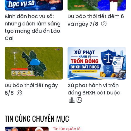
Bình dân học vụ số:
Dự báo thời tiết đêm 6
những cách làm sáng
và ngày 7/8
tạo mang dấu ấn Lào
Cai
Dự báo thời tiết ngày
Xử phạt hành vi trốn
đóng BHXH bắt buộc
6/8
TIN CÙNG CHUYÊN MỤC
Tin tức quốc tế