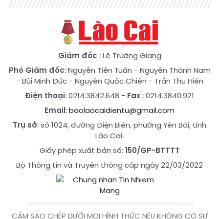
Giám đốc
: Lê Trường Giang
Phó Giám đốc
:
Nguyễn Tiến Tuấn
-
Nguyễn Thành Nam
-
Bùi Minh Đức
-
Nguyễn Quốc Chiến
-
Trần Thu Hiền
Điện thoại
: 0214.3842.648
- Fax
: 0214.3840.921
Email
:
baolaocaidientu@gmail.com
Trụ sở
: số 1024, đường Điện Biên, phường Yên Bái, tỉnh
Lào Cai.
Giấy phép xuất bản số:
150/GP-BTTTT
Bộ Thông tin và Truyền thông cấp ngày 22/03/2022
CẤM SAO CHÉP DƯỚI MỌI HÌNH THỨC NẾU KHÔNG CÓ SỰ