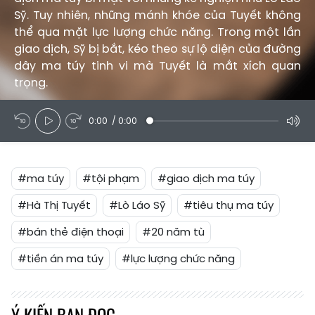
Sỹ. Tuy nhiên, những mánh khóe của Tuyết không
thể qua mặt lực lượng chức năng. Trong một lần
giao dịch, Sỹ bị bắt, kéo theo sự lộ diện của đường
dây ma túy tinh vi mà Tuyết là mắt xích quan
trọng.
0:00
/
0:00
#ma túy
#tội phạm
#giao dịch ma túy
#Hà Thị Tuyết
#Lò Láo Sỹ
#tiêu thụ ma túy
#bán thẻ điện thoại
#20 năm tù
#tiền án ma túy
#lực lượng chức năng
Ý KIẾN BẠN ĐỌC