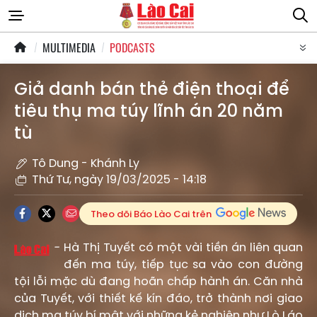
MULTIMEDIA
PODCASTS
Giả danh bán thẻ điện thoại để
tiêu thụ ma túy lĩnh án 20 năm
tù
Tô Dung - Khánh Ly
Thứ Tư, ngày 19/03/2025 - 14:18
Theo dõi Báo Lào Cai trên
Hà Thị Tuyết có một vài tiền án liên quan
đến ma túy, tiếp tục sa vào con đường
tội lỗi mặc dù đang hoãn chấp hành án. Căn nhà
của Tuyết, với thiết kế kín đáo, trở thành nơi giao
dịch ma túy bí mật với những kẻ nghiện như Lò Láo