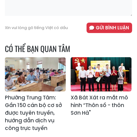
GỬI BÌNH LUẬN
Xin vui lòng gõ tiếng Việt có dấu
CÓ THỂ BẠN QUAN TÂM
Phường Trung Tâm:
Xã Bát Xát ra mắt mô
Gần 150 cán bộ cơ sở
hình “Thôn số - thôn
được tuyên truyền,
Sơn Hà"
hướng dẫn dịch vụ
công trực tuyến