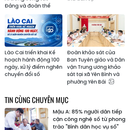
Đảng và đoàn thể
Lào Cai triển khai Kế
Đoàn khảo sát của
hoạch hành động 100
Ban Tuyên giáo và Dân
ngày, xử lý điểm nghẽn
vận Trung ương khảo
chuyển đổi số
sát tại xã Yên Bình và
phường Yên Bái
TIN CÙNG CHUYÊN MỤC
Mậu A: 85% người dân tiếp
cận công nghệ số từ phong
trào "Bình dân học vụ số"