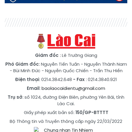
Giám đốc
: Lê Trường Giang
Phó Giám đốc
:
Nguyễn Tiến Tuấn
-
Nguyễn Thành Nam
-
Bùi Minh Đức
-
Nguyễn Quốc Chiến
-
Trần Thu Hiền
Điện thoại
: 0214.3842.648
- Fax
: 0214.3840.921
Email
:
baolaocaidientu@gmail.com
Trụ sở
: số 1024, đường Điện Biên, phường Yên Bái, tỉnh
Lào Cai.
Giấy phép xuất bản số:
150/GP-BTTTT
Bộ Thông tin và Truyền thông cấp ngày 22/03/2022