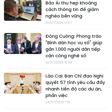
Bảo Ái thu hẹp khoảng
cách thông tin để giảm
nghèo bền vững
25/07/2026 13:57
Đông Cuông: Phong trào
"Bình dân học vụ số" giúp
gần 1.000 người dân tiếp
cận công nghệ số
25/07/2026 10:06
Lào Cai: Ban Chỉ đạo Nghị
quyết 57 tỉnh yêu cầu đẩy
nhanh tiến độ các dự án,
phần việc
24/07/2026 7:10