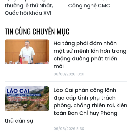
thường lệ thứ Nhất,
Công nghệ CMC
Quốc hội khóa XVI
TIN CÙNG CHUYÊN MỤC
Hạ tầng phải đảm nhận
một sứ mệnh lớn hơn trong
chặng đường phát triển
mới
06/08/2026 10:01
Lào Cai phân công lãnh
đạo cấp tỉnh phụ trách
phòng, chống thiên tai, kiện
toàn Ban Chỉ huy Phòng
thủ dân sự
06/08/2026 8:30