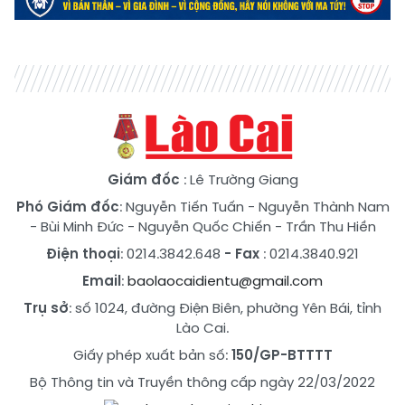
Giám đốc
: Lê Trường Giang
Phó Giám đốc
:
Nguyễn Tiến Tuấn
-
Nguyễn Thành Nam
-
Bùi Minh Đức
-
Nguyễn Quốc Chiến
-
Trần Thu Hiền
Điện thoại
: 0214.3842.648
- Fax
: 0214.3840.921
Email
:
baolaocaidientu@gmail.com
Trụ sở
: số 1024, đường Điện Biên, phường Yên Bái, tỉnh
Lào Cai.
Giấy phép xuất bản số:
150/GP-BTTTT
Bộ Thông tin và Truyền thông cấp ngày 22/03/2022