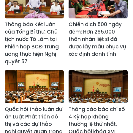
Thông báo Kết luận
Chiến dịch 500 ngày
của Tổng Bí thư, Chủ
đêm: Hơn 265.000
tịch nước Tô Lâm tại
thân nhân liệt sĩ đã
Phiên họp BCĐ Trung
được lấy mẫu phục vụ
ương thực hiện Nghị
xác định danh tính
quyết 57
Quốc hội thảo luận dự
Thông cáo báo chí số
án Luật Phát triển đô
4 Kỳ họp không
thị và các dự thảo
thường lệ thứ nhất,
nghị quyết quan trọng
Quốc hội khóa XVI