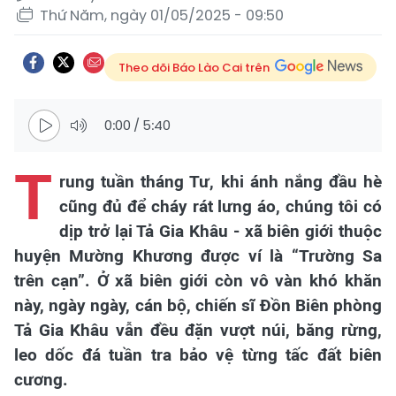
Thứ Năm, ngày 01/05/2025 - 09:50
Theo dõi Báo Lào Cai trên
0:00
/
5:40
T
rung tuần tháng Tư, khi ánh nắng đầu hè
cũng đủ để cháy rát lưng áo, chúng tôi có
dịp trở lại Tả Gia Khâu - xã biên giới thuộc
huyện Mường Khương được ví là “Trường Sa
trên cạn”. Ở xã biên giới còn vô vàn khó khăn
này, ngày ngày, cán bộ, chiến sĩ Đồn Biên phòng
Tả Gia Khâu vẫn đều đặn vượt núi, băng rừng,
leo dốc đá tuần tra bảo vệ từng tấc đất biên
cương.