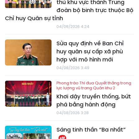
thủ khu vực thành Trung
đoàn bộ binh trực thuộc Bộ
Chỉ huy Quân sự tỉnh
04/08/2026 4:24
Sửa quy định về Ban Chỉ
huy quân sự cấp xã phù
hợp với mô hình mới
04/08/2026 3:49
Phong trào Thi đua Quyết thắng trong
lực lượng vũ trang Quân khu 2
Khơi dậy truyền thống, bứt
phá bằng hành động
04/08/2026 3:28
Sáng tinh thần “Ba nhất”