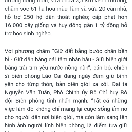
đường nông thôn, sửa chữa 3,5 km kênh mương,
chăm sóc 61 ha hoa màu, làm và sửa 20 căn nhà;
hỗ trợ 250 hộ dân thoát nghèo; cấp phát hơn
16.000 cây giống và huy động gần 1 tỷ đồng hỗ
trợ học sinh nghèo.
Với phương châm “Giữ đất bằng bước chân bền
bỉ - Giữ dân bằng cái tâm nhân hậu - Giữ biên giới
bằng trái tim yêu nước nồng nàn”, cán bộ, chiến
sĩ biên phòng Lào Cai đang ngày đêm giữ bình
yên cho từng thôn, bản biên giới xa xôi. Đại tá
Nguyễn Văn Tuấn, Phó Chính ủy Bộ Chỉ huy Bộ
đội Biên phòng tỉnh nhấn mạnh: “Tất cả những
việc làm đó không chỉ mang lại cuộc sống ấm no
cho người dân nơi biên giới, mà còn làm sáng lên
hình ảnh người lính biên phòng, là điểm tựa giữ