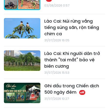
03/08/2026 0:57
Lào Cai: Núi rừng vắng
tiếng súng săn, rộn tiếng
chim ca
31/07/2026 16:05
Lào Cai: Khi người dân trở
thành "tai mắt" bảo vệ
biên cương
31/07/2026 15:53
Ghi dấu trong Chiến dịch
500 ngày đêm
31/07/2026 10:27