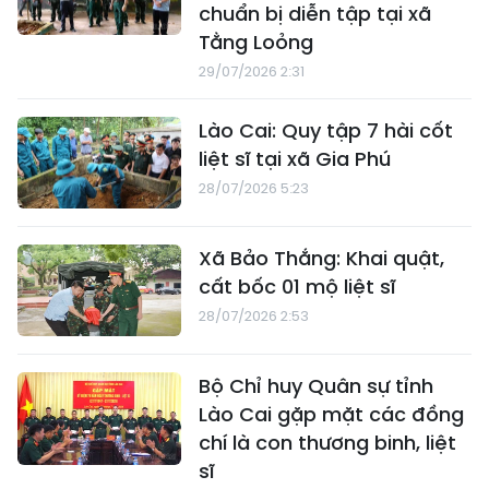
chuẩn bị diễn tập tại xã
Tằng Loỏng
29/07/2026 2:31
Lào Cai: Quy tập 7 hài cốt
liệt sĩ tại xã Gia Phú
28/07/2026 5:23
Xã Bảo Thắng: Khai quật,
cất bốc 01 mộ liệt sĩ
28/07/2026 2:53
Bộ Chỉ huy Quân sự tỉnh
Lào Cai gặp mặt các đồng
chí là con thương binh, liệt
sĩ