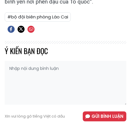
bình yên nơi phên dậu của Tổ quốc”.
#bộ đội biên phòng Lào Cai
Ý KIẾN BẠN ĐỌC
GỬI BÌNH LUẬN
Xin vui lòng gõ tiếng Việt có dấu