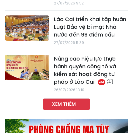
27/07/2026 9:52
Lào Cai triển khai tập huấn
Luật Bảo vệ bí mật Nhà
nước đến 99 điểm cầu
27/07/2026 5:39
Nâng cao hiệu lực thực
hành quyền công tố và
kiểm sát hoạt động tư
pháp ở Lào Cai
26/07/2026 13:10
XEM THÊM