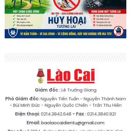
Giám đốc
: Lê Trường Giang
Phó Giám đốc
:
Nguyễn Tiến Tuấn
-
Nguyễn Thành Nam
-
Bùi Minh Đức
-
Nguyễn Quốc Chiến
-
Trần Thu Hiền
Điện thoại
: 0214.3842.648
- Fax
: 0214.3840.921
Email
:
baolaocaidientu@gmail.com