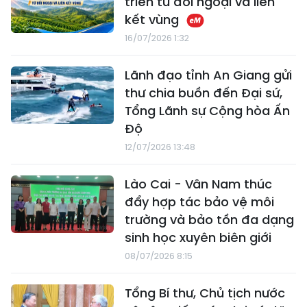
triển từ đối ngoại và liên
kết vùng
16/07/2026 1:32
Lãnh đạo tỉnh An Giang gửi
thư chia buồn đến Đại sứ,
Tổng Lãnh sự Cộng hòa Ấn
Độ
12/07/2026 13:48
Lào Cai - Vân Nam thúc
đẩy hợp tác bảo vệ môi
trường và bảo tồn đa dạng
sinh học xuyên biên giới
08/07/2026 8:15
Tổng Bí thư, Chủ tịch nước