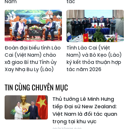
Nam
tác
Đoàn đại biểu tỉnh Lào
Tỉnh Lào Cai (Việt
Cai (Việt Nam) chào
Nam) và Bò Kẹo (Lào)
xã giao Bí thư Tỉnh ủy
ký kết thỏa thuận hợp
Xay Nhạ Bu Ly (Lào)
tác năm 2026
TIN CÙNG CHUYÊN MỤC
Thủ tướng Lê Minh Hưng
tiếp Đại sứ New Zealand:
Việt Nam là đối tác quan
trọng tại khu vực