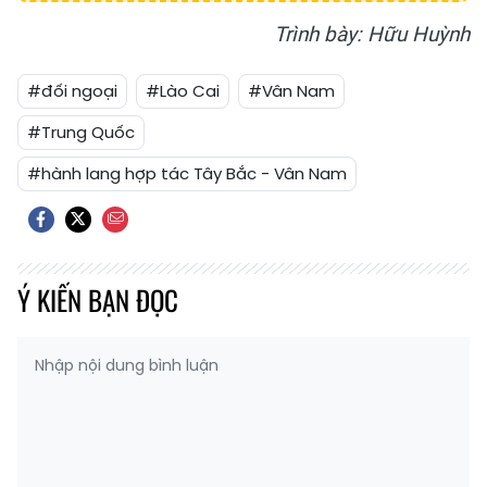
Trình bày: Hữu Huỳnh
#đối ngoại
#Lào Cai
#Vân Nam
#Trung Quốc
#hành lang hợp tác Tây Bắc - Vân Nam
Ý KIẾN BẠN ĐỌC