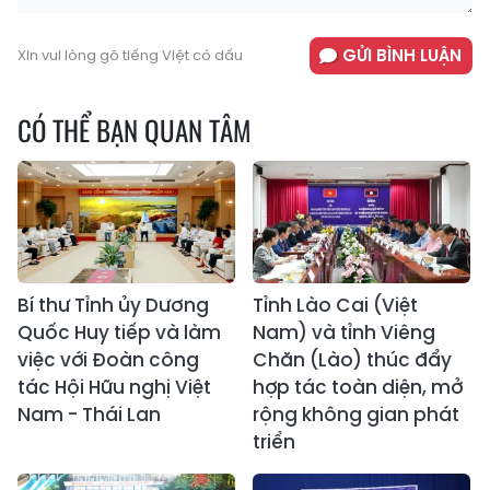
GỬI BÌNH LUẬN
Xin vui lòng gõ tiếng Việt có dấu
CÓ THỂ BẠN QUAN TÂM
Bí thư Tỉnh ủy Dương
Tỉnh Lào Cai (Việt
Quốc Huy tiếp và làm
Nam) và tỉnh Viêng
việc với Đoàn công
Chăn (Lào) thúc đẩy
tác Hội Hữu nghị Việt
hợp tác toàn diện, mở
Nam - Thái Lan
rộng không gian phát
triển