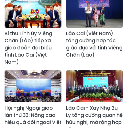
Bí thư Tỉnh ủy Viêng
Lào Cai (Việt Nam)
Chăn (Lào) tiếp xã
tăng cường hợp tác
giao đoàn đại biểu
giáo dục với tỉnh Viêng
tỉnh Lào Cai (Việt
Chăn (Lào)
Nam)
Hội nghị Ngoại giao
Lào Cai - Xay Nhạ Bu
lần thứ 33: Nâng cao
Ly tăng cường quan hệ
hiệu quả đối ngoại Việt
hữu nghị, mở rộng hợp