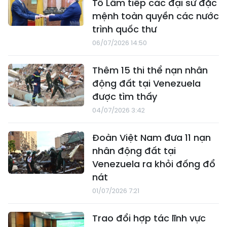
Tô Lâm tiếp các đại sứ đặc
mệnh toàn quyền các nước
trình quốc thư
06/07/2026 14:50
Thêm 15 thi thể nạn nhân
động đất tại Venezuela
được tìm thấy
04/07/2026 3:42
Đoàn Việt Nam đưa 11 nạn
nhân động đất tại
Venezuela ra khỏi đống đổ
nát
01/07/2026 7:21
Trao đổi hợp tác lĩnh vực