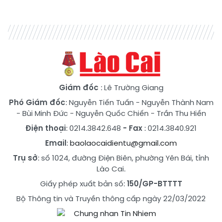
Giám đốc
: Lê Trường Giang
Phó Giám đốc
:
Nguyễn Tiến Tuấn
-
Nguyễn Thành Nam
-
Bùi Minh Đức
-
Nguyễn Quốc Chiến
-
Trần Thu Hiền
Điện thoại
: 0214.3842.648
- Fax
: 0214.3840.921
Email
:
baolaocaidientu@gmail.com
Trụ sở
: số 1024, đường Điện Biên, phường Yên Bái, tỉnh
Lào Cai.
Giấy phép xuất bản số:
150/GP-BTTTT
Bộ Thông tin và Truyền thông cấp ngày 22/03/2022