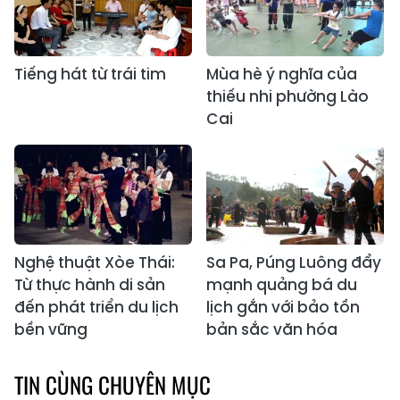
Tiếng hát từ trái tim
Mùa hè ý nghĩa của
thiếu nhi phường Lào
Cai
Nghệ thuật Xòe Thái:
Sa Pa, Púng Luông đẩy
Từ thực hành di sản
mạnh quảng bá du
đến phát triển du lịch
lịch gắn với bảo tồn
bền vững
bản sắc văn hóa
TIN CÙNG CHUYÊN MỤC