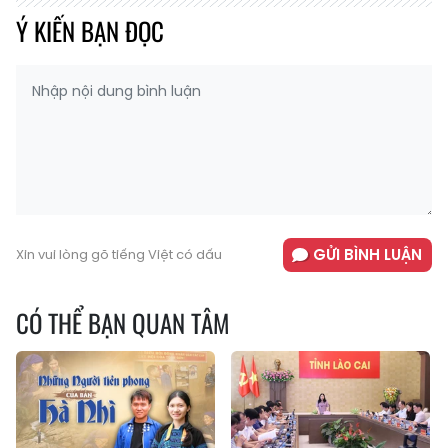
Ý KIẾN BẠN ĐỌC
GỬI BÌNH LUẬN
Xin vui lòng gõ tiếng Việt có dấu
CÓ THỂ BẠN QUAN TÂM