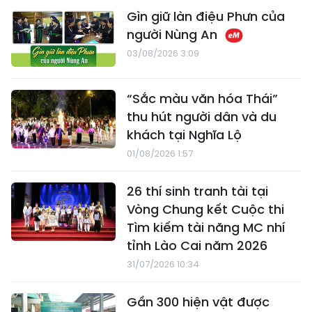
Gìn giữ làn điệu Phưn của
người Nùng An
03/08/2026 3:09
“Sắc màu văn hóa Thái”
thu hút người dân và du
khách tại Nghĩa Lộ
01/08/2026 1:57
26 thí sinh tranh tài tại
Vòng Chung kết Cuộc thi
Tìm kiếm tài năng MC nhí
tỉnh Lào Cai năm 2026
31/07/2026 10:34
Gần 300 hiện vật được