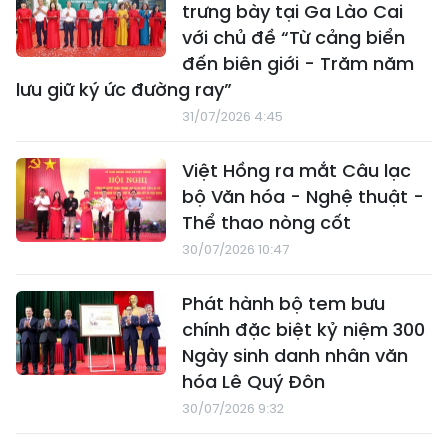
trưng bày tại Ga Lào Cai
với chủ đề “Từ cảng biển
đến biên giới - Trăm năm
lưu giữ ký ức đường ray”
31/07/2026 4:45
Việt Hồng ra mắt Câu lạc
bộ Văn hóa - Nghệ thuật -
Thể thao nòng cốt
30/07/2026 10:47
Phát hành bộ tem bưu
chính đặc biệt kỷ niệm 300
Ngày sinh danh nhân văn
hóa Lê Quý Đôn
30/07/2026 9:32