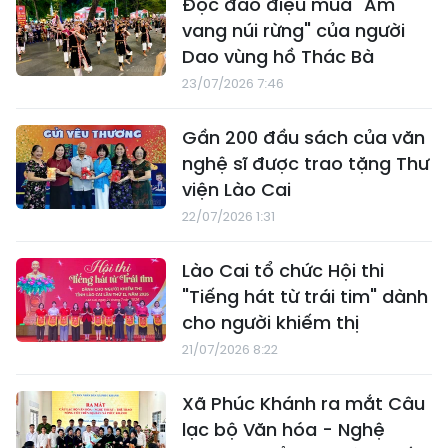
Độc đáo điệu múa "Âm
vang núi rừng" của người
Dao vùng hồ Thác Bà
23/07/2026 7:46
Gần 200 đầu sách của văn
nghệ sĩ được trao tặng Thư
viện Lào Cai
22/07/2026 1:31
Lào Cai tổ chức Hội thi
"Tiếng hát từ trái tim" dành
cho người khiếm thị
21/07/2026 8:22
Xã Phúc Khánh ra mắt Câu
lạc bộ Văn hóa - Nghệ