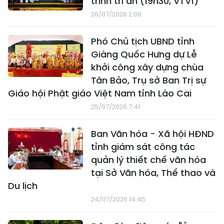
trình tri ân (19h30, VTV1)
26/07/2026 2:08
Phó Chủ tịch UBND tỉnh
Giàng Quốc Hưng dự Lễ
khởi công xây dựng chùa
Tân Bảo, Trụ sở Ban Trị sự
Giáo hội Phật giáo Việt Nam tỉnh Lào Cai
25/07/2026 7:41
Ban Văn hóa - Xã hội HĐND
tỉnh giám sát công tác
quản lý thiết chế văn hóa
tại Sở Văn hóa, Thể thao và
Du lịch
24/07/2026 14:45