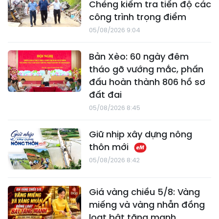
Chéng kiểm tra tiến độ các
công trình trọng điểm
05/08/2026 9:04
Bản Xèo: 60 ngày đêm
tháo gỡ vướng mắc, phấn
đấu hoàn thành 806 hồ sơ
đất đai
05/08/2026 8:45
Giữ nhịp xây dựng nông
thôn mới
05/08/2026 8:42
Giá vàng chiều 5/8: Vàng
miếng và vàng nhẫn đồng
loạt bật tăng mạnh