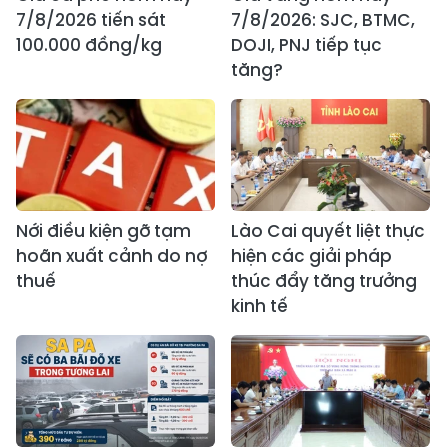
7/8/2026 tiến sát
7/8/2026: SJC, BTMC,
100.000 đồng/kg
DOJI, PNJ tiếp tục
tăng?
Nới điều kiện gỡ tạm
Lào Cai quyết liệt thực
hoãn xuất cảnh do nợ
hiện các giải pháp
thuế
thúc đẩy tăng trưởng
kinh tế