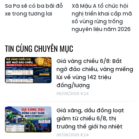
Sa Pa sẽ có ba bãi đỗ
Xã Mậu A tổ chức hội
xe trong tương lai
nghị triển khai cấp mã
số vùng rừng trồng
nguyên liệu năm 2026
TIN CÙNG CHUYÊN MỤC
Giá vàng chiều 6/8: Bất
ngờ đảo chiều, vàng miếng
lùi về vùng 142 triệu
đồng/lượng
06/08/2026 9:24
Giá xăng, dầu đồng loạt
giảm từ chiều 6/8, thị
trường thế giới hạ nhiệt
06/08/2026 8:24