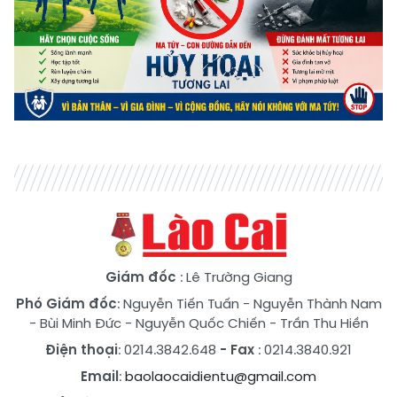
Giám đốc
: Lê Trường Giang
Phó Giám đốc
:
Nguyễn Tiến Tuấn
-
Nguyễn Thành Nam
-
Bùi Minh Đức
-
Nguyễn Quốc Chiến
-
Trần Thu Hiền
Điện thoại
: 0214.3842.648
- Fax
: 0214.3840.921
Email
:
baolaocaidientu@gmail.com