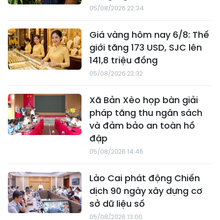
05/08/2026 22:34
Giá vàng hôm nay 6/8: Thế
giới tăng 173 USD, SJC lên
141,8 triệu đồng
05/08/2026 22:32
Xã Bản Xèo họp bàn giải
pháp tăng thu ngân sách
và đảm bảo an toàn hồ
đập
05/08/2026 14:46
Lào Cai phát động Chiến
dịch 90 ngày xây dựng cơ
sở dữ liệu số
05/08/2026 13:00