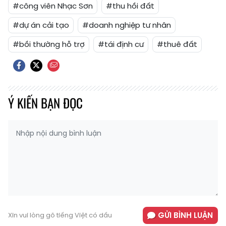
#công viên Nhạc Sơn
#thu hồi đất
#dự án cải tạo
#doanh nghiệp tư nhân
#bồi thường hỗ trợ
#tái định cư
#thuê đất
Ý KIẾN BẠN ĐỌC
GỬI BÌNH LUẬN
Xin vui lòng gõ tiếng Việt có dấu