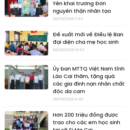
Yên khai trương Đơn
nguyên thận nhân tạo
08/08/2026 11:53
Đề xuất mới về Điều lệ Ban
đại diện cha mẹ học sinh
08/08/2026 10:53
Ủy ban MTTQ Việt Nam tỉnh
Lào Cai thăm, tặng quà
các gia đình nạn nhân chất
độc da cam
08/08/2026 8:40
Hơn 200 triệu đồng được
trao cho các em học sinh
tại xã Si Ma Cai