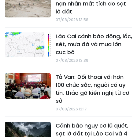
nạn nhân mất tích do sạt
lở đất
07/08/2026 13:58
Lào Cai cảnh báo dông, lốc,
sét, mưa đá và mưa lớn
cục bộ
07/08/2026 13:39
Tả Van: Đối thoại với hơn
100 chức sắc, người có uy
tín, tháo gỡ kiến nghị từ cơ
sở
07/08/2026 12:17
Cảnh báo nguy cơ lũ quét,
sạt lở đất tại Lào Cai và 4