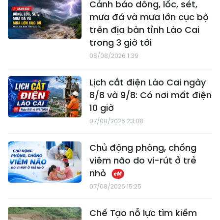
Cảnh báo dông, lốc, sét,
mưa đá và mưa lớn cục bộ
trên địa bàn tỉnh Lào Cai
trong 3 giờ tới
08/08/2026 1:39
Lịch cắt điện Lào Cai ngày
8/8 và 9/8: Có nơi mất điện
10 giờ
07/08/2026 23:08
Chủ động phòng, chống
viêm não do vi-rút ở trẻ
nhỏ
07/08/2026 15:25
Chế Tạo nỗ lực tìm kiếm