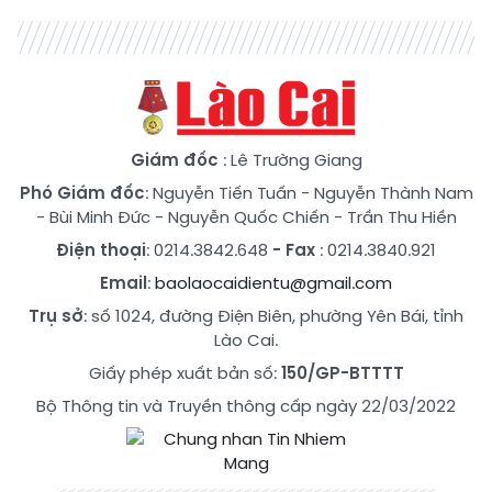
Giám đốc
: Lê Trường Giang
Phó Giám đốc
:
Nguyễn Tiến Tuấn
-
Nguyễn Thành Nam
-
Bùi Minh Đức
-
Nguyễn Quốc Chiến
-
Trần Thu Hiền
Điện thoại
: 0214.3842.648
- Fax
: 0214.3840.921
Email
:
baolaocaidientu@gmail.com
Trụ sở
: số 1024, đường Điện Biên, phường Yên Bái, tỉnh
Lào Cai.
Giấy phép xuất bản số:
150/GP-BTTTT
Bộ Thông tin và Truyền thông cấp ngày 22/03/2022