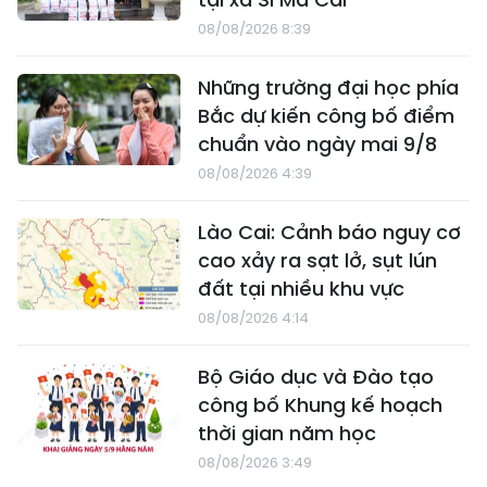
08/08/2026 8:39
Những trường đại học phía
Bắc dự kiến công bố điểm
chuẩn vào ngày mai 9/8
08/08/2026 4:39
Lào Cai: Cảnh báo nguy cơ
cao xảy ra sạt lở, sụt lún
đất tại nhiều khu vực
08/08/2026 4:14
Bộ Giáo dục và Đào tạo
công bố Khung kế hoạch
thời gian năm học
08/08/2026 3:49