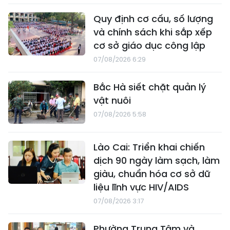
Quy định cơ cấu, số lượng
và chính sách khi sắp xếp
cơ sở giáo dục công lập
07/08/2026 6:29
Bắc Hà siết chặt quản lý
vật nuôi
07/08/2026 5:58
Lào Cai: Triển khai chiến
dịch 90 ngày làm sạch, làm
giàu, chuẩn hóa cơ sở dữ
liệu lĩnh vực HIV/AIDS
07/08/2026 3:17
Phường Trung Tâm và