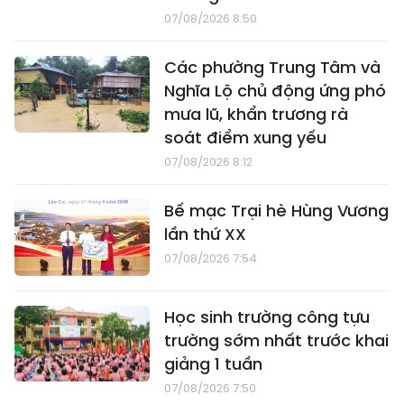
07/08/2026 8:50
Các phường Trung Tâm và
Nghĩa Lộ chủ động ứng phó
mưa lũ, khẩn trương rà
soát điểm xung yếu
07/08/2026 8:12
Bế mạc Trại hè Hùng Vương
lần thứ XX
07/08/2026 7:54
Học sinh trường công tựu
trường sớm nhất trước khai
giảng 1 tuần
07/08/2026 7:50