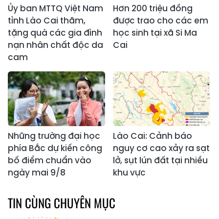
Ủy ban MTTQ Việt Nam
Hơn 200 triệu đồng
tỉnh Lào Cai thăm,
được trao cho các em
tặng quà các gia đình
học sinh tại xã Si Ma
nạn nhân chất độc da
Cai
cam
Những trường đại học
Lào Cai: Cảnh báo
phía Bắc dự kiến công
nguy cơ cao xảy ra sạt
bố điểm chuẩn vào
lở, sụt lún đất tại nhiều
ngày mai 9/8
khu vực
TIN CÙNG CHUYÊN MỤC