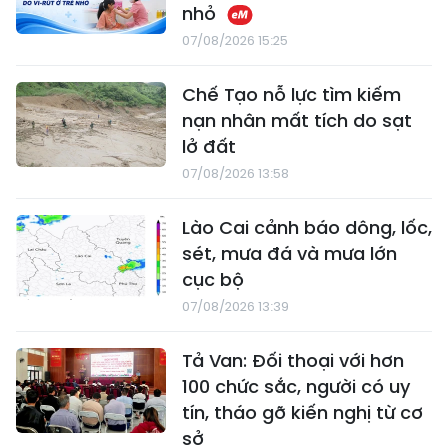
nhỏ
07/08/2026 15:25
Chế Tạo nỗ lực tìm kiếm
nạn nhân mất tích do sạt
lở đất
07/08/2026 13:58
Lào Cai cảnh báo dông, lốc,
sét, mưa đá và mưa lớn
cục bộ
07/08/2026 13:39
Tả Van: Đối thoại với hơn
100 chức sắc, người có uy
tín, tháo gỡ kiến nghị từ cơ
sở