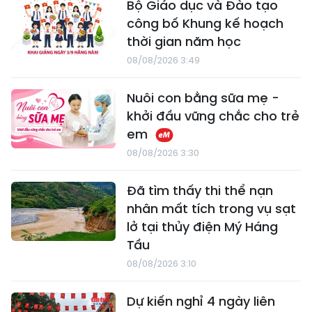
Bộ Giáo dục và Đào tạo
công bố Khung kế hoạch
thời gian năm học
08/08/2026 3:49
Nuôi con bằng sữa mẹ -
khởi đầu vững chắc cho trẻ
em
08/08/2026 3:30
Đã tìm thấy thi thể nạn
nhân mất tích trong vụ sạt
lở tại thủy điện Mý Háng
Tầu
08/08/2026 3:10
Dự kiến nghỉ 4 ngày liên