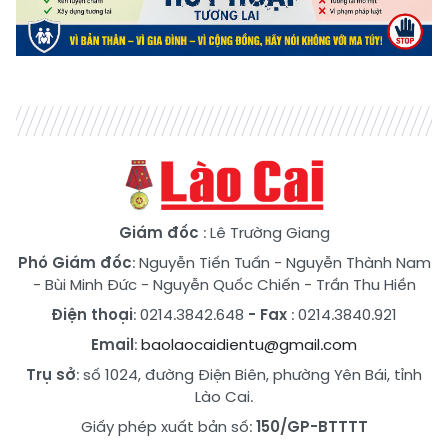
Giám đốc
: Lê Trường Giang
Phó Giám đốc
:
Nguyễn Tiến Tuấn
-
Nguyễn Thành Nam
-
Bùi Minh Đức
-
Nguyễn Quốc Chiến
-
Trần Thu Hiền
Điện thoại
: 0214.3842.648
- Fax
: 0214.3840.921
Email
:
baolaocaidientu@gmail.com
Trụ sở
: số 1024, đường Điện Biên, phường Yên Bái, tỉnh
Lào Cai.
Giấy phép xuất bản số:
150/GP-BTTTT