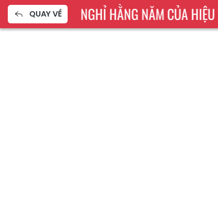
 DẠY, THỜI GIAN NGHỈ HẰNG NĂM CỦA HIỆU
QUAY VỀ