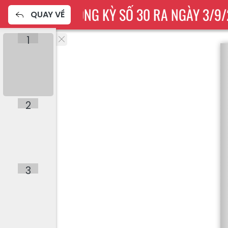
O LÀO CAI THƯỜNG KỲ SỐ 30 RA NGÀY 3/9
QUAY VỀ
1
2
3