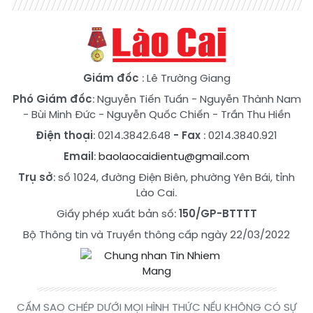
Giám đốc
: Lê Trường Giang
Phó Giám đốc
:
Nguyễn Tiến Tuấn
-
Nguyễn Thành Nam
-
Bùi Minh Đức
-
Nguyễn Quốc Chiến
-
Trần Thu Hiền
Điện thoại
: 0214.3842.648
- Fax
: 0214.3840.921
Email
:
baolaocaidientu@gmail.com
Trụ sở
: số 1024, đường Điện Biên, phường Yên Bái, tỉnh
Lào Cai.
Giấy phép xuất bản số:
150/GP-BTTTT
Bộ Thông tin và Truyền thông cấp ngày 22/03/2022
CẤM SAO CHÉP DƯỚI MỌI HÌNH THỨC NẾU KHÔNG CÓ SỰ