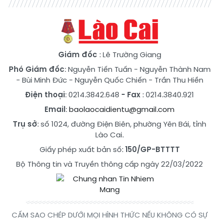
Giám đốc
: Lê Trường Giang
Phó Giám đốc
:
Nguyễn Tiến Tuấn
-
Nguyễn Thành Nam
-
Bùi Minh Đức
-
Nguyễn Quốc Chiến
-
Trần Thu Hiền
Điện thoại
: 0214.3842.648
- Fax
: 0214.3840.921
Email
:
baolaocaidientu@gmail.com
Trụ sở
: số 1024, đường Điện Biên, phường Yên Bái, tỉnh
Lào Cai.
Giấy phép xuất bản số:
150/GP-BTTTT
Bộ Thông tin và Truyền thông cấp ngày 22/03/2022
CẤM SAO CHÉP DƯỚI MỌI HÌNH THỨC NẾU KHÔNG CÓ SỰ