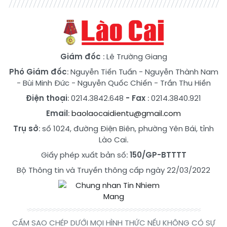
Giám đốc
: Lê Trường Giang
Phó Giám đốc
:
Nguyễn Tiến Tuấn
-
Nguyễn Thành Nam
-
Bùi Minh Đức
-
Nguyễn Quốc Chiến
-
Trần Thu Hiền
Điện thoại
: 0214.3842.648
- Fax
: 0214.3840.921
Email
:
baolaocaidientu@gmail.com
Trụ sở
: số 1024, đường Điện Biên, phường Yên Bái, tỉnh
Lào Cai.
Giấy phép xuất bản số:
150/GP-BTTTT
Bộ Thông tin và Truyền thông cấp ngày 22/03/2022
CẤM SAO CHÉP DƯỚI MỌI HÌNH THỨC NẾU KHÔNG CÓ SỰ